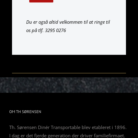
this
field
empty.
Du er også altid velkommen til at ringe til
os på tlf. 3295 0276
OM TH SØRENSEN
Th. Sørensen Dinér Transportable blev etableret i 1896.
I dag er det fjerde generation der driver familiefirmaet.