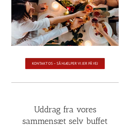
KONTAKT OS – SÅ HJÆLPER VI JER PÅ VEJ
Uddrag fra vores
sammensæt selv buffet