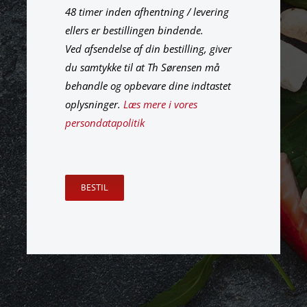
48 timer inden afhentning / levering
ellers er bestillingen bindende.
Ved afsendelse af din bestilling, giver
du samtykke til at Th Sørensen må
behandle og opbevare dine indtastet
oplysninger.
Læs mere i vores
persondatapolitik
Please
leave
this
field
empty.